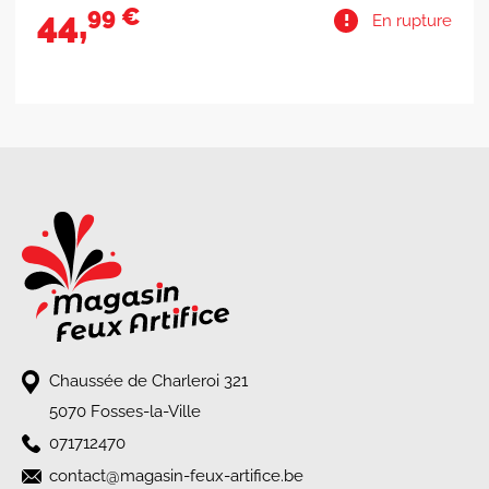
49 €
12,
En rupture
Chaussée de Charleroi 321
5070 Fosses-la-Ville
071712470
contact@magasin-feux-artifice.be