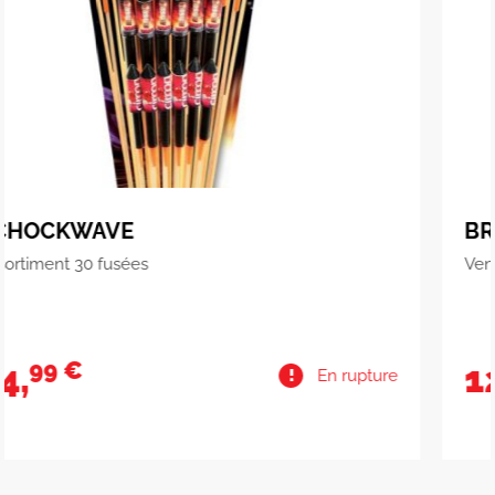
BROCADE ROCKET
Vendu à l'unité
49 €
12,
En rupture