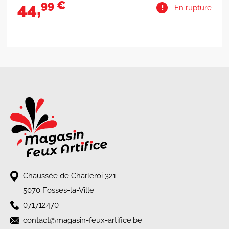
99 €
12,
En rupture
Chaussée de Charleroi 321
5070 Fosses-la-Ville
071712470
contact@magasin-feux-artifice.be