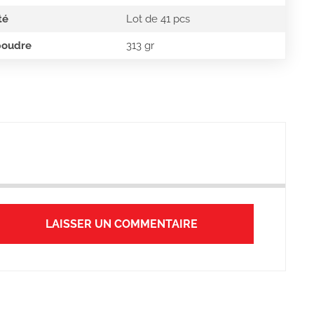
té
Lot de 41 pcs
poudre
313 gr
LAISSER UN COMMENTAIRE