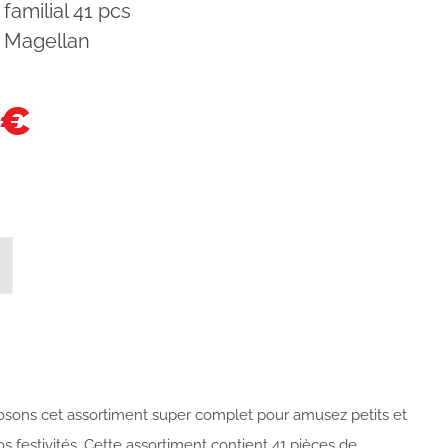
familial 41 pcs
 Magellan
 €
sons cet assortiment super complet pour amusez petits et
os festivités. Cette assortiment contient 41 pièces de