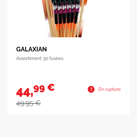
 MANIA
FAMILY P
t 30 fusées
Assortiment fa
Assortiment 
9 €
99
13,
En rupture