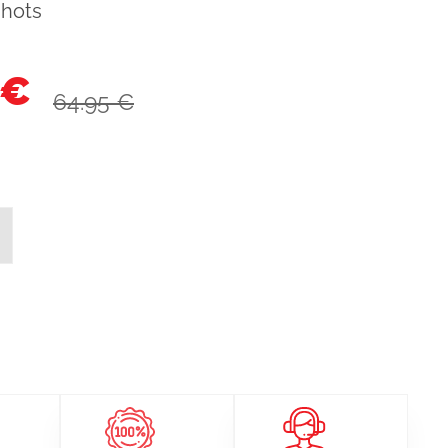
shots
 €
64.95 €