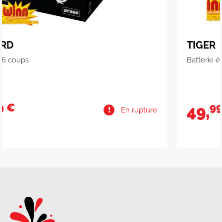
TIGER
Batterie éventaillée 80 coups
99 €
49,
upture
En ru